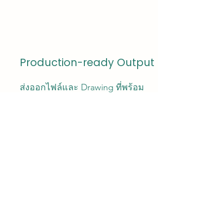
Production-ready Output
ส่งออกไฟล์และ Drawing ที่พร้อม
สำหรับใช้งานจริงในอุตสาหกรรม
เหมาะสำหรับ PCB Designer และ
วิศวกรอิเล็กทรอนิกส์ที่มี
ประสบการณ์ และต้องการยกระดับ
ความสามารถไปสู่งานที่ซับซ้อนขึ้น
เช่น การทำงานร่วมกับทีม MCAD,
การควบคุมสัญญาณความเร็วสูง